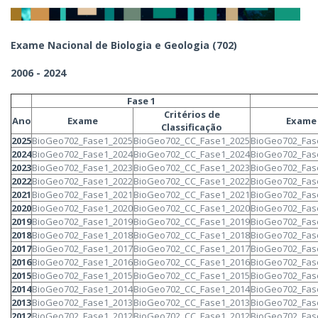
Exame Nacional de Biologia e Geologia (702)
2006 - 2024
Fase 1
Critérios de
Ano
Exame
Exame
Classificação
2025
BioGeo702_Fase1_2025
BioGeo702_CC_Fase1_2025
BioGeo702_Fas
2024
BioGeo702_Fase1_2024
BioGeo702_CC_Fase1_2024
BioGeo702_Fas
2023
BioGeo702_Fase1_2023
BioGeo702_CC_Fase1_2023
BioGeo702_Fas
2022
BioGeo702_Fase1_2022
BioGeo702_CC_Fase1_2022
BioGeo702_Fas
2021
BioGeo702_Fase1_2021
BioGeo702_CC_Fase1_2021
BioGeo702_Fas
2020
BioGeo702_Fase1_2020
BioGeo702_CC_Fase1_2020
BioGeo702_Fas
2019
BioGeo702_Fase1_2019
BioGeo702_CC_Fase1_2019
BioGeo702_Fas
2018
BioGeo702_Fase1_2018
BioGeo702_CC_Fase1_2018
BioGeo702_Fas
2017
BioGeo702_Fase1_2017
BioGeo702_CC_Fase1_2017
BioGeo702_Fas
2016
BioGeo702_Fase1_2016
BioGeo702_CC_Fase1_2016
BioGeo702_Fas
2015
BioGeo702_Fase1_2015
BioGeo702_CC_Fase1_2015
BioGeo702_Fas
2014
BioGeo702_Fase1_2014
BioGeo702_CC_Fase1_2014
BioGeo702_Fas
2013
BioGeo702_Fase1_2013
BioGeo702_CC_Fase1_2013
BioGeo702_Fas
2012
BioGeo702_Fase1_2012
BioGeo702_CC_Fase1_2012
BioGeo702_Fas