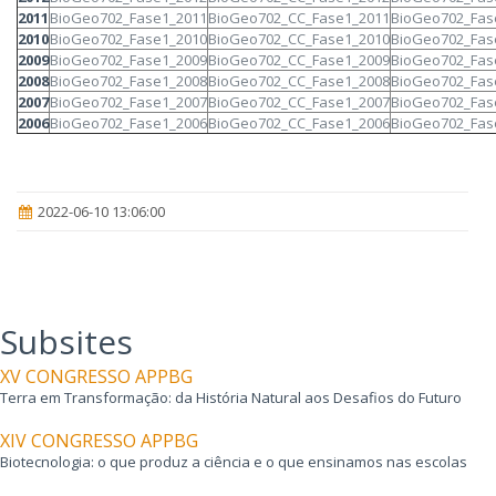
2011
BioGeo702_Fase1_2011
BioGeo702_CC_Fase1_2011
BioGeo702_Fas
2010
BioGeo702_Fase1_2010
BioGeo702_CC_Fase1_2010
BioGeo702_Fas
2009
BioGeo702_Fase1_2009
BioGeo702_CC_Fase1_2009
BioGeo702_Fas
2008
BioGeo702_Fase1_2008
BioGeo702_CC_Fase1_2008
BioGeo702_Fas
2007
BioGeo702_Fase1_2007
BioGeo702_CC_Fase1_2007
BioGeo702_Fas
2006
BioGeo702_Fase1_2006
BioGeo702_CC_Fase1_2006
BioGeo702_Fas
2022-06-10 13:06:00
Subsites
XV CONGRESSO APPBG
Terra em Transformação: da História Natural aos Desafios do Futuro
XIV CONGRESSO APPBG
Biotecnologia: o que produz a ciência e o que ensinamos nas escolas