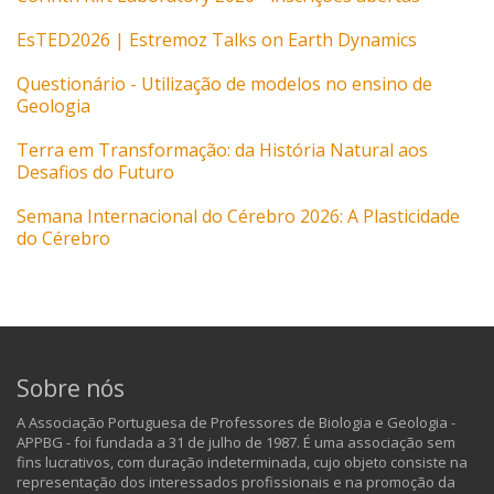
EsTED2026 | Estremoz Talks on Earth Dynamics
Questionário - Utilização de modelos no ensino de
Geologia
Terra em Transformação: da História Natural aos
Desafios do Futuro
Semana Internacional do Cérebro 2026: A Plasticidade
do Cérebro
Sobre nós
A Associação Portuguesa de Professores de Biologia e Geologia -
APPBG - foi fundada a 31 de julho de 1987. É uma associação sem
fins lucrativos, com duração indeterminada, cujo objeto consiste na
representação dos interessados profissionais e na promoção da