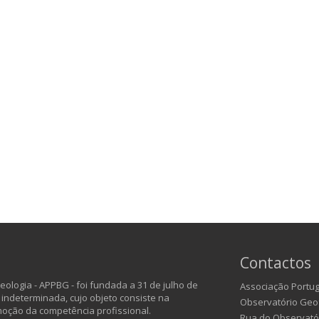
Contactos
ologia - APPBG - foi fundada a 31 de julho de
Associação Portug
 indeterminada, cujo objeto consiste na
Observatório Geof
moção da competência profissional.
Rua do Observatóri