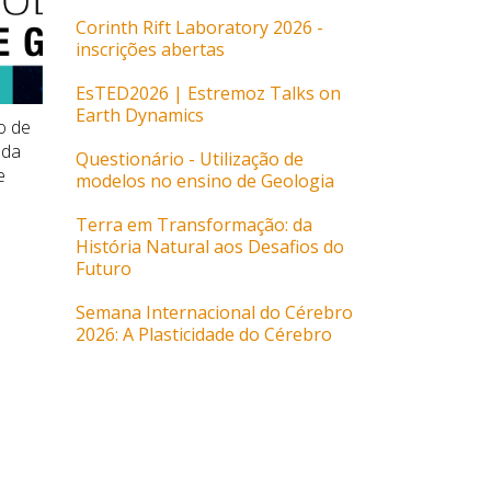
Corinth Rift Laboratory 2026 -
inscrições abertas
EsTED2026 | Estremoz Talks on
Earth Dynamics
o de
Resposta da APPBG à solicitação
Plano de For
 da
da Comissão de Educação da
civil de 2026 
Questionário - Utilização de
e
Assembleia da República (AR),
2026)
modelos no ensino de Geologia
sobre a Petição n.º 190/XV/1.a
...
...
Terra em Transformação: da
História Natural aos Desafios do
Futuro
Semana Internacional do Cérebro
2026: A Plasticidade do Cérebro