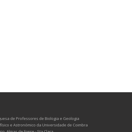
uesa de Professores de Biologia e Geologia
ísico e Astronómico da Universidade de Coimbra
o, Almas de Freire - Sta Clara