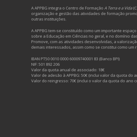
A APPBG integra o Centro de Formação
A Terra e a Vida
(C
organização e gestão das atividades de formação promo
outras instituições.
A APPBG tem-se constituído como um importante espaço d
sobre a Educação em Ciências no geral, e no domínio das 
Promove, com as atividades desenvolvidas, a valorização
demais interessados, assim como se constitui como um 
IBAN PT50 0010 0000 60009740001 83 (Banco BPI)
NIF: 501 892 206
Valor da quota anual de associado: 18€
Valor de adesão à APPBG: 50€ (inclui valor da quota do a
Valor do reingresso: 70€ (inclui o valor da quota do ano c