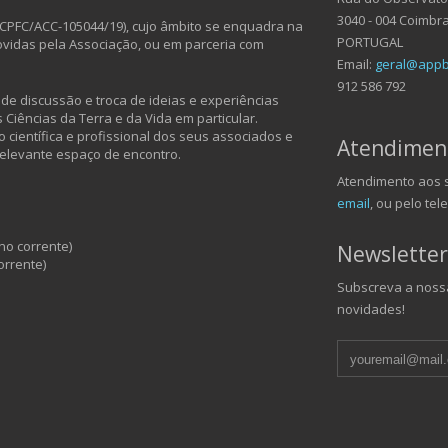
3040 - 004 Coimbr
CPFC/ACC-105044/19), cujo âmbito se enquadra na
PORTUGAL
vidas pela Associação, ou em parceria com
Email:
geral@appb
912 586 792
e discussão e troca de ideias e experiências
Ciências da Terra e da Vida em particular.
 científica e profissional dos seus associados e
Atendimen
relevante espaço de encontro.
Atendimento aos s
email
, ou pelo tel
no corrente)
Newsletter
orrente)
Subscreva a nossa
novidades!