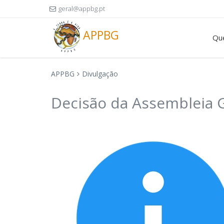
geral@appbg.pt
APPBG
Qu
APPBG
Divulgação
Decisão da Assembleia G