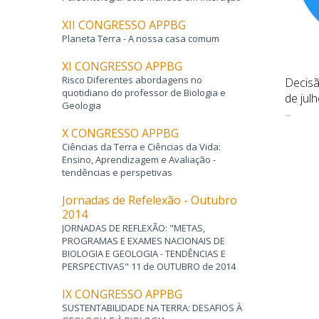
XII CONGRESSO APPBG
Planeta Terra - A nossa casa comum
XI CONGRESSO APPBG
Risco Diferentes abordagens no
va de
Parecer acerca da Prova de
Decisã
quotidiano do professor de Biologia e
sino
Exame Nacional do Ensino
de jul
Geologia
ta de
Secundário Prova Escrita de
...
 – 2.ª Fase
Biologia e Geologia 702 – 1.ª Fase
X CONGRESSO APPBG
2026
Ciências da Terra e Ciências da Vida:
Ensino, Aprendizagem e Avaliação -
...
tendências e perspetivas
Jornadas de Refelexão - Outubro
2014
JORNADAS DE REFLEXÃO: "METAS,
PROGRAMAS E EXAMES NACIONAIS DE
BIOLOGIA E GEOLOGIA - TENDÊNCIAS E
PERSPECTIVAS" 11 de OUTUBRO de 2014
IX CONGRESSO APPBG
SUSTENTABILIDADE NA TERRA: DESAFIOS À