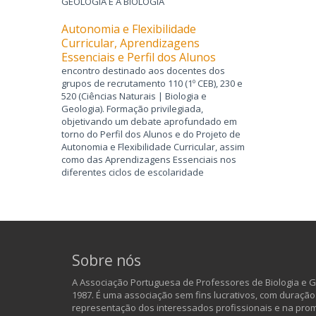
GEOLOGIA E À BIOLOGIA
Autonomia e Flexibilidade
Curricular, Aprendizagens
Essenciais e Perfil dos Alunos
encontro destinado aos docentes dos
grupos de recrutamento 110 (1º CEB), 230 e
520 (Ciências Naturais | Biologia e
Geologia). Formação privilegiada,
objetivando um debate aprofundado em
torno do Perfil dos Alunos e do Projeto de
Autonomia e Flexibilidade Curricular, assim
como das Aprendizagens Essenciais nos
diferentes ciclos de escolaridade
Sobre nós
A Associação Portuguesa de Professores de Biologia e Ge
1987. É uma associação sem fins lucrativos, com duração
representação dos interessados profissionais e na pro