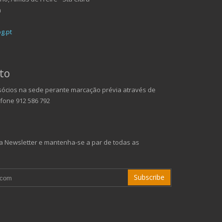
a
g.pt
to
ócios na sede perante marcação prévia através de
efone 912 586 792
 Newsletter e mantenha-se a par de todas as
Subscribe