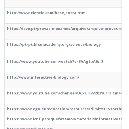
http://www.cientic.com/base_entra.html
https://iave.pt/provas-e-exames/arquivo/arquivo-provas-e-exa
https://pt-pt.khanacademy.org/science/biology
https://www.youtube.com/watch?v=3AAgEbA6c_8
http://www.interactive-biology.com/
https://www.youtube.com/channel/UCxUHVv2k31uTOiCm4nju
https://www.egu.eu/education/resources/?limit=10&sortby
https://www.icnf.pt/oquefazemos/materiaisinformativoseed