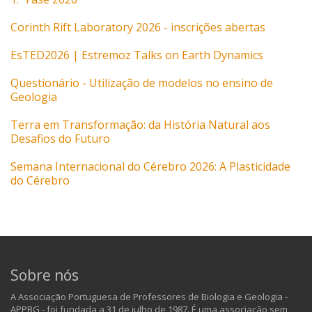
Corinth Rift Laboratory 2026 - inscrições abertas
EsTED2026 | Estremoz Talks on Earth Dynamics
Questionário - Utilização de modelos no ensino de
Geologia
Terra em Transformação: da História Natural aos
Desafios do Futuro
Semana Internacional do Cérebro 2026: A Plasticidade
do Cérebro
Sobre nós
A Associação Portuguesa de Professores de Biologia e Geologia -
APPBG - foi fundada a 31 de julho de 1987. É uma associação sem