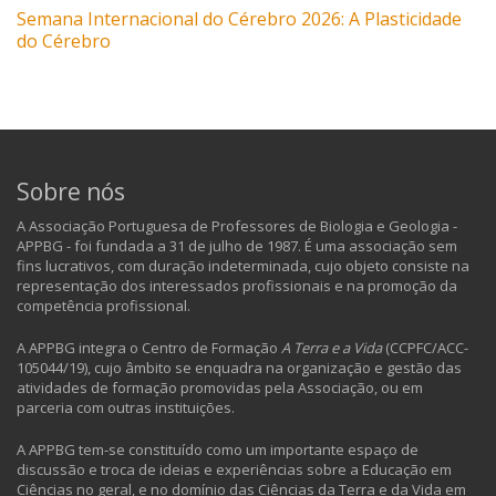
Semana Internacional do Cérebro 2026: A Plasticidade
do Cérebro
Sobre nós
A Associação Portuguesa de Professores de Biologia e Geologia -
APPBG - foi fundada a 31 de julho de 1987. É uma associação sem
fins lucrativos, com duração indeterminada, cujo objeto consiste na
representação dos interessados profissionais e na promoção da
competência profissional.
A APPBG integra o Centro de Formação
A Terra e a Vida
(CCPFC/ACC-
105044/19), cujo âmbito se enquadra na organização e gestão das
atividades de formação promovidas pela Associação, ou em
parceria com outras instituições.
A APPBG tem-se constituído como um importante espaço de
discussão e troca de ideias e experiências sobre a Educação em
Ciências no geral, e no domínio das Ciências da Terra e da Vida em