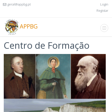
geral@appbg.pt
Login
Registar
APPBG
Centro de Formação