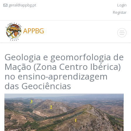
geral@appbg.pt
Login
Registar
APPBG
Geologia e geomorfologia de
Mação (Zona Centro Ibérica)
no ensino-aprendizagem
das Geociências