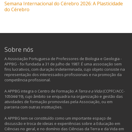
Semana Internacional do Cérebro 2026: A Plasticidade
do Cérebro
Sobre nós
A Associação Portuguesa de Professores de Biologia e Geologia -
APPBG - foi fundada a 31 de julho de 1987. É uma associação sem
fins lucrativos, com duração indeterminada, cujo objeto consiste na
representação dos interessados profissionais e na promoção da
competência profissional.
A APPBG integra o Centro de Formação
A Terra e a Vida
(CCPFC/ACC-
105044/19), cujo âmbito se enquadra na organização e gestão das
atividades de formação promovidas pela Associação, ou em
parceria com outras instituições.
A APPBG tem-se constituído como um importante espaço de
discussão e troca de ideias e experiências sobre a Educação em
Ciências no geral, e no domínio das Ciências da Terra e da Vida em