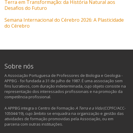
Terra em Transformação: da História Natural aos
Desafios do Futuro
Semana Internacional do Cérebro 2026: A Plasticidade
do Cérebro
Sobre nós
A Associação Portuguesa de Professores de Biologia e Geologia -
APPBG - foi fundada a 31 de julho de 1987. É uma associação sem
fins lucrativos, com duração indeterminada, cujo objeto consiste na
representação dos interessados profissionais e na promoção da
competência profissional.
A APPBG integra o Centro de Formação
A Terra e a Vida
(CCPFC/ACC-
105044/19), cujo âmbito se enquadra na organização e gestão das
atividades de formação promovidas pela Associação, ou em
parceria com outras instituições.