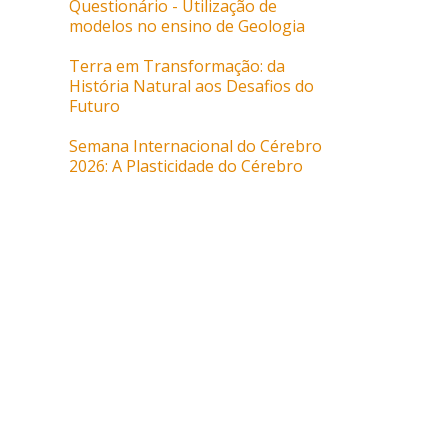
Questionário - Utilização de
Educação e pelo Secretário de
Assembleia da
modelos no ensino de Geologia
Estado do Ensino Superior
sobre a Petiç
(MCTES)
...
Terra em Transformação: da
História Natural aos Desafios do
...
Futuro
Semana Internacional do Cérebro
2026: A Plasticidade do Cérebro