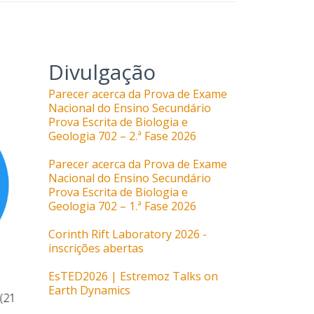
Divulgação
Parecer acerca da Prova de Exame
Nacional do Ensino Secundário
Prova Escrita de Biologia e
Geologia 702 – 2.ª Fase 2026
Parecer acerca da Prova de Exame
Nacional do Ensino Secundário
Prova Escrita de Biologia e
Geologia 702 – 1.ª Fase 2026
Corinth Rift Laboratory 2026 -
inscrições abertas
EsTED2026 | Estremoz Talks on
Earth Dynamics
(21
Resposta da APPBG ao Grupo de
Resposta da 
Trabalho criado pelo Ministro da
da Comissão