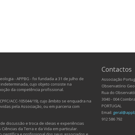
Contactos
ologia - APPBG - foi fundada a 31 de julho de
Associação Portug
 indeterminada, cujo objeto consiste na
Observatório Geof
moção da competência profissional.
Rua do Observatóri
3040 - 004 Coimbr
CPFC/ACC-105044/19), cujo âmbito se enquadra na
PORTUGAL
vidas pela Associação, ou em parceria com
Email:
geral@appb
912 586 792
e discussão e troca de ideias e experiências
Ciências da Terra e da Vida em particular.
 científica e profissional dos seus associados e