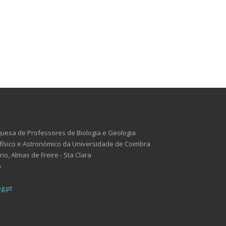
uesa de Professores de Biologia e Geologia
ísico e Astronómico da Universidade de Coimbra
o, Almas de Freire - Sta Clara
a
g.pt