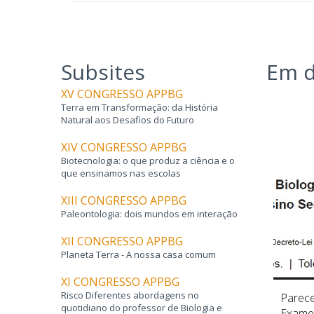
Subsites
Em d
XV CONGRESSO APPBG
Terra em Transformação: da História
Natural aos Desafios do Futuro
XIV CONGRESSO APPBG
Biotecnologia: o que produz a ciência e o
que ensinamos nas escolas
XIII CONGRESSO APPBG
Paleontologia: dois mundos em interação
XII CONGRESSO APPBG
Planeta Terra - A nossa casa comum
XI CONGRESSO APPBG
Risco Diferentes abordagens no
OS
Parecer acerca da Prova de
Parece
quotidiano do professor de Biologia e
Exame Nacional do Ensino
Exame 