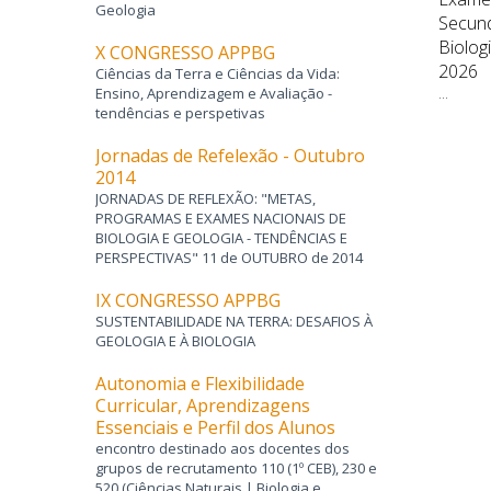
Geologia
s | Biologia e
Secundário Prova Escrita de
Secund
gia Para
Biologia e Geologia 702 – 2.ª Fase
Biolog
X CONGRESSO APPBG
2026
2026
Ciências da Terra e Ciências da Vida:
Ensino, Aprendizagem e Avaliação -
...
...
tendências e perspetivas
Jornadas de Refelexão - Outubro
2014
JORNADAS DE REFLEXÃO: "METAS,
PROGRAMAS E EXAMES NACIONAIS DE
BIOLOGIA E GEOLOGIA - TENDÊNCIAS E
PERSPECTIVAS" 11 de OUTUBRO de 2014
IX CONGRESSO APPBG
SUSTENTABILIDADE NA TERRA: DESAFIOS À
GEOLOGIA E À BIOLOGIA
Autonomia e Flexibilidade
Curricular, Aprendizagens
Essenciais e Perfil dos Alunos
encontro destinado aos docentes dos
grupos de recrutamento 110 (1º CEB), 230 e
520 (Ciências Naturais | Biologia e