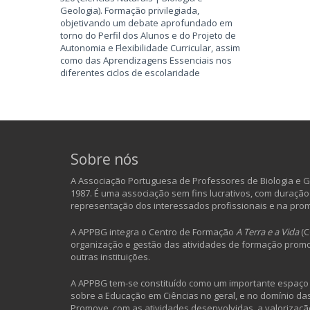
Geologia). Formação privilegiada,
objetivando um debate aprofundado em
torno do Perfil dos Alunos e do Projeto de
Autonomia e Flexibilidade Curricular, assim
como das Aprendizagens Essenciais nos
diferentes ciclos de escolaridade
Sobre nós
A Associação Portuguesa de Professores de Biologia e Ge
1987. É uma associação sem fins lucrativos, com duração
representação dos interessados profissionais e na pro
A APPBG integra o Centro de Formação
A Terra e a Vida
(C
organização e gestão das atividades de formação promo
outras instituições.
A APPBG tem-se constituído como um importante espaço d
sobre a Educação em Ciências no geral, e no domínio das 
Promove, com as atividades desenvolvidas, a valorização